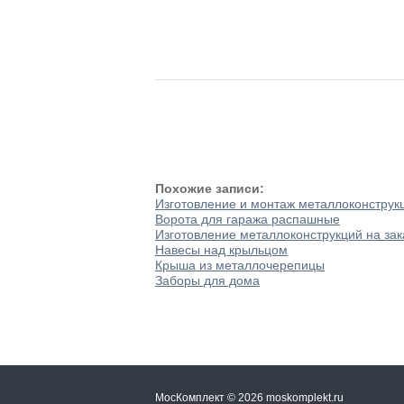
Похожие записи:
Изготовление и монтаж металлоконструк
Ворота для гаража распашные
Изготовление металлоконструкций на зак
Навесы над крыльцом
Крыша из металлочерепицы
Заборы для дома
МосКомплект © 2026 moskomplekt.ru