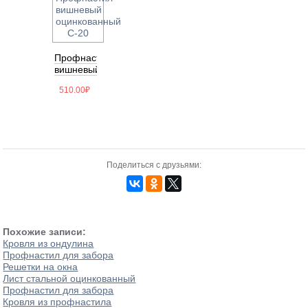
Профнастил
вишневый
оцинкованный
510.00
₽
С-20
Поделиться с друзьями:
Похожие записи:
Кровля из ондулина
Профнастил для забора
Решетки на окна
Лист стальной оцинкованный
Профнастил для забора
Кровля из профнастила