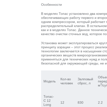
Особенности
В моделях Топас установлено два комп
обеспечивающих работу первого и второг
одним компрессором, который работает 
распределительный клапан. В остальном
как и в моделях Топас. Данное техничес
качество очистки сточных вод, которое п
Установка может эксплуатироваться круг
принципу аэрации – этот процесс реализ
технологии заключается в насыщении ст
органических веществ микроорганизмами
применяться для технических нужд и пол
безопасной для окружающей среды, не им
Объе
Кол-во
Залповый
Модель
перер
человек
сброс, л
3
м
/су
Топас-
С 12
12
830
2.2
Long