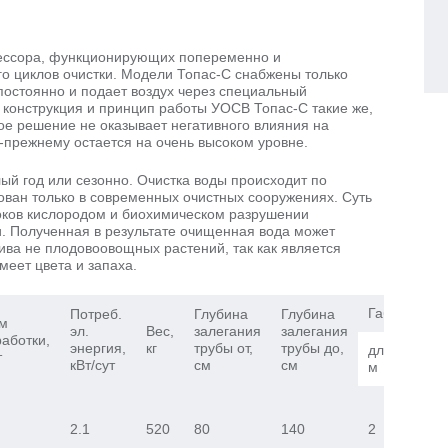
рессора, функционирующих попеременно и
о циклов очистки. Модели Топас-С снабжены только
постоянно и подает воздух через специальный
 конструкция и принцип работы УОСВ Топас-С такие же,
кое решение не оказывает негативного влияния на
о-прежнему остается на очень высоком уровне.
лый год или сезонно. Очистка воды происходит по
ован только в современных очистных сооружениях. Суть
оков кислородом и биохимическом разрушении
. Полученная в результате очищенная вода может
ива не плодовоовощных растений, так как является
еет цвета и запаха.
Габаритные
Потреб.
Глубина
Глубина
м
эл.
Вес,
залегания
залегания
аботки,
энергия,
кг
трубы от,
трубы до,
длина,
ши
т
кВт/сут
см
см
м
м
2.1
520
80
140
2
1.