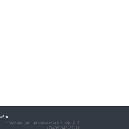
сайта
г. Москва, ул. Щербаковская 3, оф. 217
+7(499)343-32-11