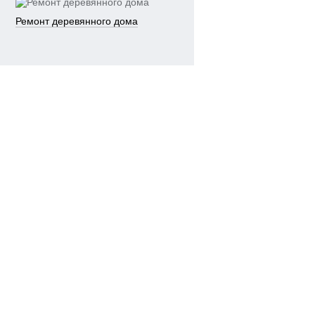
Ремонт деревянного дома
 размеры
Цена
(с
НДС
рина,
высота,
18%)
м
166
2
3.1
050
руб.