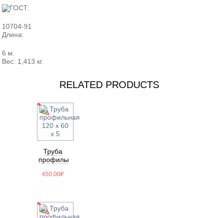
ГОСТ:
10704-91
Длина:
6 м.
Вес: 1,413 кг.
RELATED PRODUCTS
Труба
профильная
120 х 60
450.00
₽
х 5