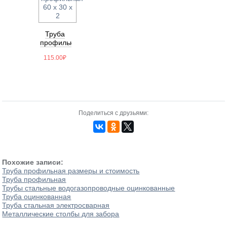
Труба
профильная
60 х 30 х
115.00
₽
2
Поделиться с друзьями:
Похожие записи:
Труба профильная размеры и стоимость
Труба профильная
Трубы стальные водогазопроводные оцинкованные
Труба оцинкованная
Труба стальная электросварная
Металлические столбы для забора