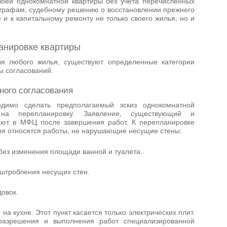
воей однокомнатной квартиры без учета перечисленных
штрафам, судебному решению о восстановлении прежнего
 и к капитальному ремонту не только своего жилья, но и
анировке квартиры
ля любого жилья, существуют определенные категории
ы согласований.
ного согласования
одимо сделать предполагаемый эскиз однокомнатной
на перепланировку. Заявление, существующий и
ют в МФЦ после завершения работ. К перепланировке
ия относятся работы, не нарушающие несущие стены:
без изменения площади ванной и туалета.
 штробления несущих стен.
овок.
а кухне. Этот пункт касается только электрических плит.
разрешения и выполнения работ специализированной