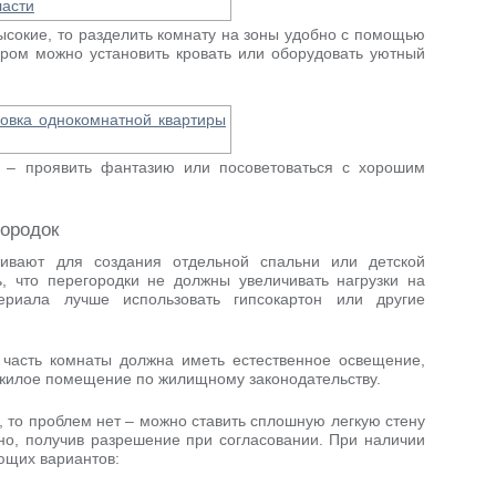
ысокие, то разделить комнату на зоны удобно с помощью
ором можно установить кровать или оборудовать уютный
е – проявить фантазию или посоветоваться с хорошим
ородок
ивают для создания отдельной спальни или детской
, что перегородки не должны увеличивать нагрузки на
ериала лучше использовать гипсокартон или другие
часть комнаты должна иметь естественное освещение,
ежилое помещение по жилищному законодательству.
, то проблем нет – можно ставить сплошную легкую стену
но, получив разрешение при согласовании. При наличии
ющих вариантов: