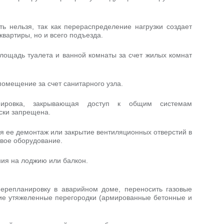
ь нельзя, так как перераспределение нагрузки создает
квартиры, но и всего подъезда.
лощадь туалета и ванной комнаты за счет жилых комнат
помещение за счет санитарного узла.
нировка, закрывающая доступ к общим системам
ски запрещена.
я ее демонтаж или закрытие вентиляционных отверстий в
овое оборудование.
ния на лоджию или балкон.
перепланировку в аварийном доме, переносить газовые
ние утяжеленные перегородки (армированные бетонные и