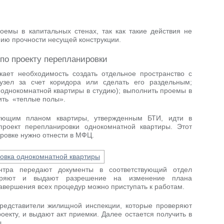
оемы в капитальных стенах, так как такие действия не
нию прочности несущей конструкции.
по проекту перепланировки
кает необходимость создать отдельное пространство с
узел за счет коридора или сделать его раздельным;
 однокомнатной квартиры в студию); выполнить проемы в
ить «теплые полы».
вующим планом квартиры, утвержденным БТИ, идти в
проект перепланировки однокомнатной квартиры. Этот
ровке нужно отнести в МФЦ.
ентра передают документы в соответствующий отдел
еряют и выдают разрешение на изменение плана
авершения всех процедур можно приступать к работам.
редставители жилищной инспекции, которые проверяют
екту, и выдают акт приемки. Далее остается получить в
.