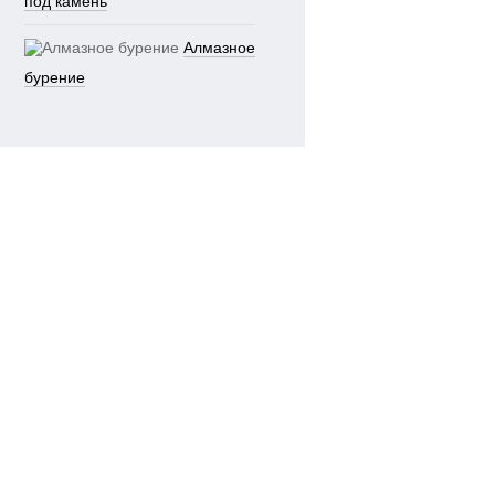
под камень
Алмазное
бурение