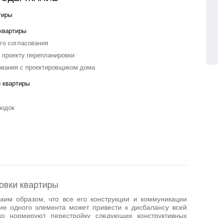
тиры
квартиры
го согласования
 проекту перепланировки
вания с проектировщиком дома
 квартиры
родок
овки квартиры
ким образом, что все его конструкции и коммуникации
ие одного элемента может привести к дисбалансу всей
ко нормируют перестройку следующих конструктивных