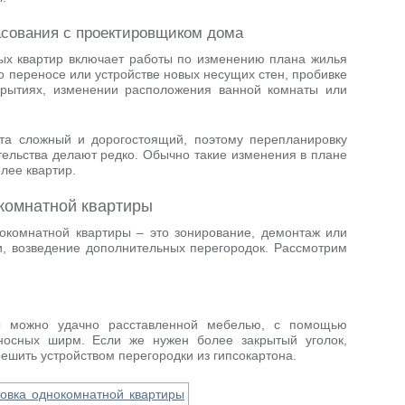
асования с проектировщиком дома
ых квартир включает работы по изменению плана жилья
 о переносе или устройстве новых несущих стен, пробивке
крытиях, изменении расположения ванной комнаты или
кта сложный и дорогостоящий, поэтому перепланировку
тельства делают редко. Обычно такие изменения в плане
лее квартир.
комнатной квартиры
окомнатной квартиры – это зонирование, демонтаж или
, возведение дополнительных перегородок. Рассмотрим
ны можно удачно расставленной мебелью, с помощью
носных ширм. Если же нужен более закрытый уголок,
ешить устройством перегородки из гипсокартона.