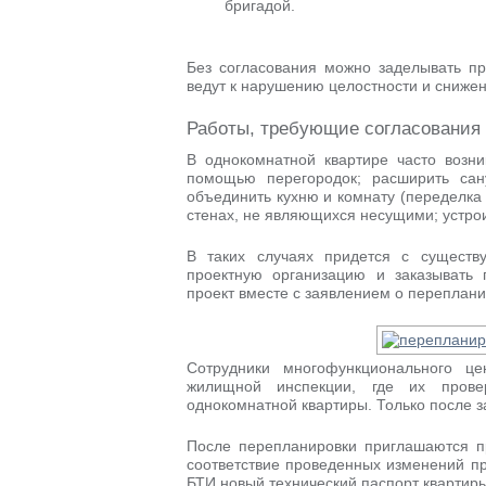
бригадой.
Без согласования можно заделывать пр
ведут к нарушению целостности и сниже
Работы, требующие согласования 
В однокомнатной квартире часто возни
помощью перегородок; расширить сан
объединить кухню и комнату (переделка
стенах, не являющихся несущими; устро
В таких случаях придется с сущест
проектную организацию и заказывать 
проект вместе с заявлением о переплани
Сотрудники многофункционального ц
жилищной инспекции, где их пров
однокомнатной квартиры. Только после з
После перепланировки приглашаются п
соответствие проведенных изменений про
БТИ новый технический паспорт квартиры