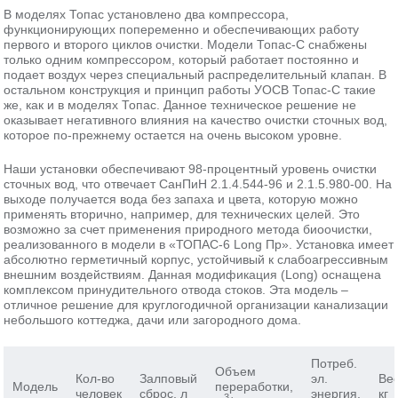
В моделях Топас установлено два компрессора,
функционирующих попеременно и обеспечивающих работу
первого и второго циклов очистки. Модели Топас-С снабжены
только одним компрессором, который работает постоянно и
подает воздух через специальный распределительный клапан. В
остальном конструкция и принцип работы УОСВ Топас-С такие
же, как и в моделях Топас. Данное техническое решение не
оказывает негативного влияния на качество очистки сточных вод,
которое по-прежнему остается на очень высоком уровне.
Наши установки обеспечивают 98-процентный уровень очистки
сточных вод, что отвечает СанПиН 2.1.4.544-96 и 2.1.5.980-00. На
выходе получается вода без запаха и цвета, которую можно
применять вторично, например, для технических целей. Это
возможно за счет применения природного метода биоочистки,
реализованного в модели в «ТОПАС-6 Long Пр». Установка имеет
абсолютно герметичный корпус, устойчивый к слабоагрессивным
внешним воздействиям. Данная модификация (Long) оснащена
комплексом принудительного отвода стоков. Эта модель –
отличное решение для круглогодичной организации канализации
небольшого коттеджа, дачи или загородного дома.
Потреб.
Объем
Кол-во
Залповый
эл.
Вес
Модель
переработки,
человек
сброс, л
энергия,
кг
3