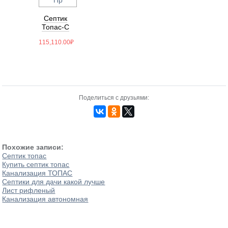
Септик
Топас-С
5 Long
115,110.00
₽
Пр
Поделиться с друзьями:
Похожие записи:
Септик топас
Купить септик топас
Канализация ТОПАС
Септики для дачи какой лучше
Лист рифленый
Канализация автономная